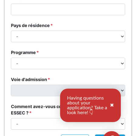
Pays de résidence
Programme
Voie d'admission
Having questions
about your
✖
Comment avez-vous connu Association Groupe
application? Take a
ESSEC ?
look here! 👇