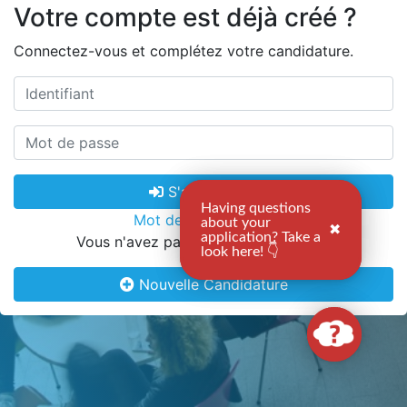
Votre compte est déjà créé ?
Connectez-vous et complétez votre candidature.
S'authentifier
Having questions
Having questions
Mot de passe oublié
about your
about your
✖
✖
application? Take a
application? Take a
Vous n'avez pas encore commencé ?
look here! 👇
look here! 👇
Nouvelle Candidature